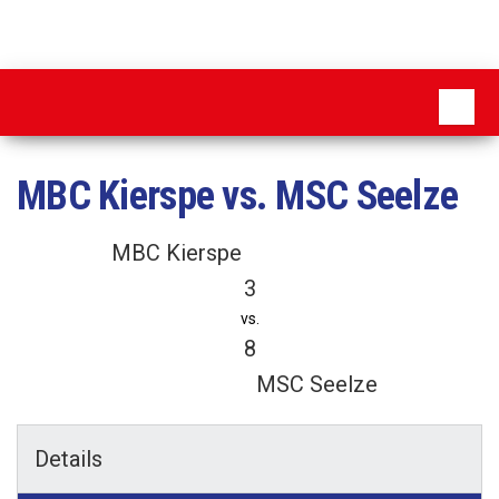
Zum
Inhalt
MSC
springen
Pattensen
MBC Kierspe vs. MSC Seelze
MBC Kierspe
3
vs.
8
MSC Seelze
Details