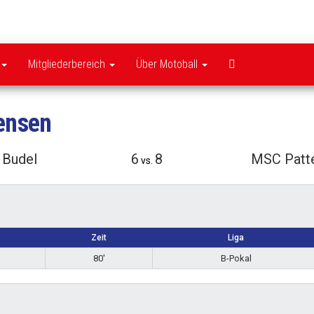
MSC
Pattensen
Mitgliederbereich
Über Motoball
ensen
Budel
6
8
MSC Patt
vs.
Zeit
Liga
80'
B-Pokal