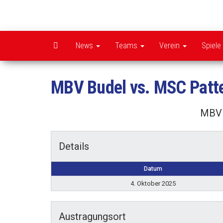
Zum
Inhalt
springen
News
Teams
Verein
Spiele
MBV Budel vs. MSC Patt
MBV 
Details
Datum
4. Oktober 2025
Austragungsort