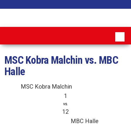
Zum
Inhalt
MSC
springen
Pattensen
MSC Kobra Malchin vs. MBC
Halle
MSC Kobra Malchin
1
vs.
12
MBC Halle