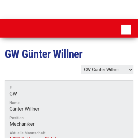
Zum
Inhalt
MSC
springen
Pattensen
GW
Günter Willner
#
GW
Name
Günter Willner
Position
Mechaniker
Aktuelle Mannschaft