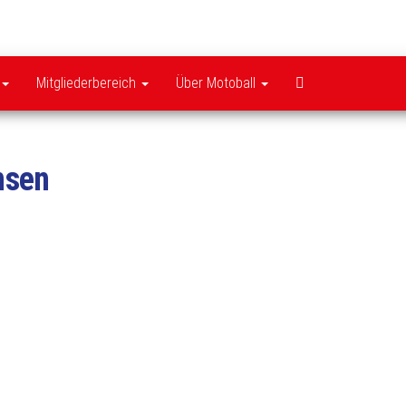
MSC
Pattensen
Mitgliederbereich
Über Motoball
nsen