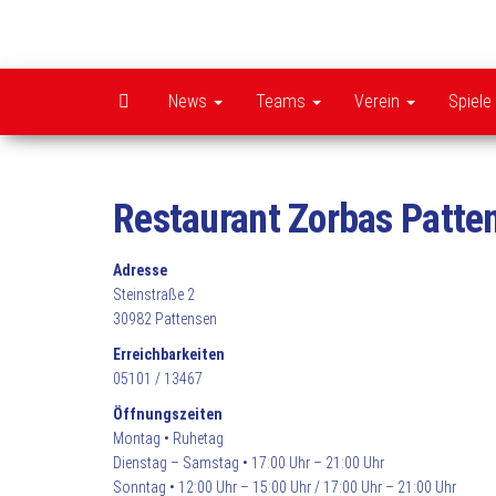
Zum
Inhalt
springen
News
Teams
Verein
Spiele
Restaurant Zorbas Patte
Adresse
Steinstraße 2
30982 Pattensen
Erreichbarkeiten
05101 / 13467
Öffnungszeiten
Montag • Ruhetag
Dienstag – Samstag • 17:00 Uhr – 21:00 Uhr
Sonntag • 12:00 Uhr – 15:00 Uhr / 17:00 Uhr – 21:00 Uhr