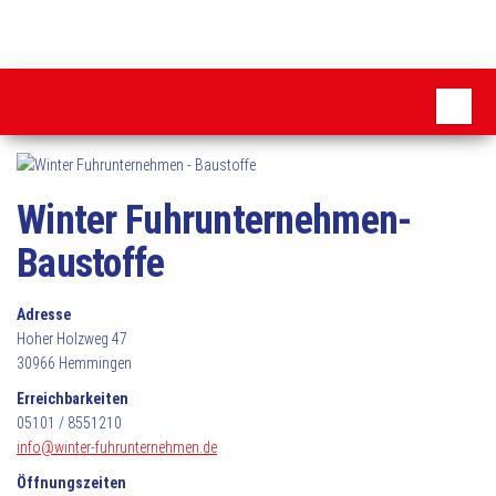
Zum
Inhalt
MSC
springen
Pattensen
Winter Fuhrunternehmen-
Baustoffe
Adresse
Hoher Holzweg 47
30966 Hemmingen
Erreichbarkeiten
05101 / 8551210
info@winter-fuhrunternehmen.de
Öffnungszeiten