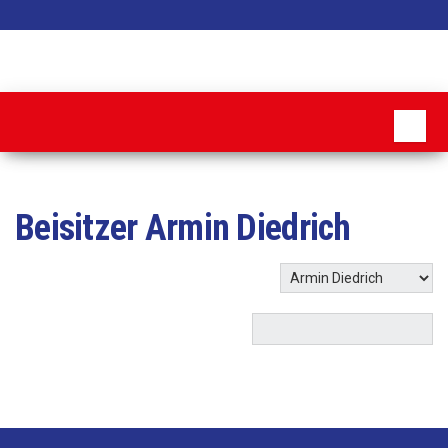
Zum
Inhalt
MSC
springen
Pattensen
Beisitzer
Armin Diedrich