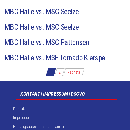
MBC Halle vs. MSC Seelze
MBC Halle vs. MSC Seelze
MBC Halle vs. MSC Pattensen
MBC Halle vs. MSF Tornado Kierspe
Seitennummerierung
1
2
Nächste
der
Beiträge
KONTAKT | IMPRESSUM | DSGVO
Kontakt
Impressum
Haftungsauschluss | Disclaimer