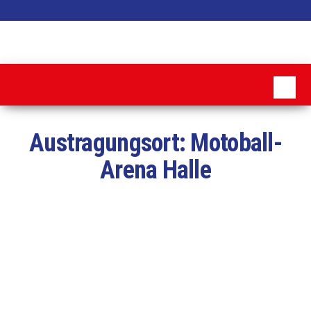
Zum
Inhalt
MSC
springen
Pattensen
Austragungsort:
Motoball-
Arena Halle