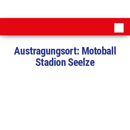
Zum
Inhalt
MSC
springen
Pattensen
Austragungsort:
Motoball
Stadion Seelze