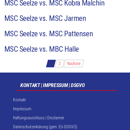
MSC Seelze vs. MSC Kobra Malchin
MSC Seelze vs. MSC Jarmen
MSC Seelze vs. MSC Pattensen
MSC Seelze vs. MBC Halle
Seitennummerierung
1
2
Nächste
der
Beiträge
KONTAKT | IMPRESSUM | DSGVO
Kontakt
Impressum
Haftungsauschluss | Disclaimer
Datenschutzerklärung (gem. EU-DSGVO)