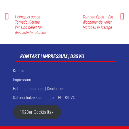
Heimspiel gegen
Tornado Open – Ein
Tornado Kierspe –
Wochenende voller
Wir sind bereit für
Motoball in Kierspe
die nächsten Punkte
KONTAKT | IMPRESSUM | DSGVO
Kontakt
Impressum
Haftungsauschluss | Disclaimer
Datenschutzerklärung (gem. EU-DSGVO)
1928er Cocktailtaxi