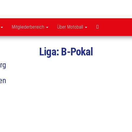
MSC
Pattensen
Mitgliederbereich
Über Motoball
Liga:
B-Pokal
rg
en